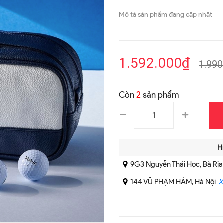
Mô tả sản phẩm đang cập nhật
1.592.000₫
1.990
Còn
2
sản phẩm
H
9G3 Nguyễn Thái Học, Bà Rị
144 VŨ PHẠM HÀM, Hà Nội
X