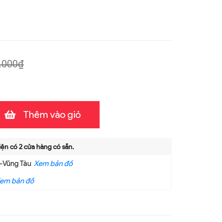
.000₫
Thêm vào giỏ
iện có
2
cửa hàng có sẵn.
a-Vũng Tàu
Xem bản đồ
em bản đồ