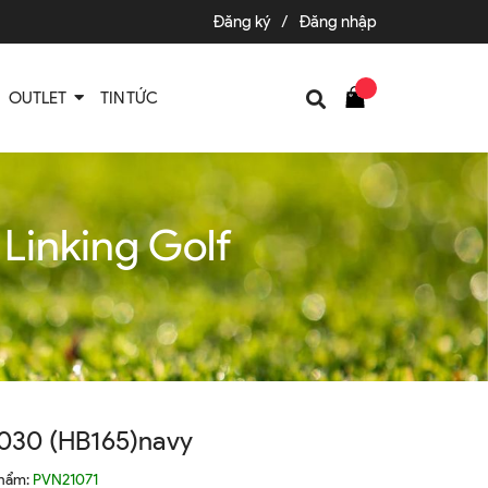
Đăng ký
/
Đăng nhập
OUTLET
TIN TỨC
inking Golf
30 (HB165)navy
phẩm:
PVN21071