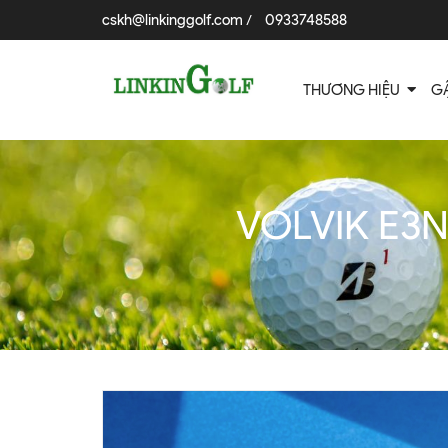
cskh@linkinggolf.com
0933748588
/
THƯƠNG HIỆU
G
VOLVIK E3N