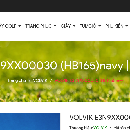
ẬY GOLF
TRANG PHỤC
GIÀY
TÚI/GIỎ
PHỤ KIỆN
9XX00030 (HB165)navy | L
Trang chủ
VOLVIK
VOLVIK E3N9XX00030 (HB165)navy
/
/
VOLVIK E3N9XX000
Thương hiệu:
VOLVIK
/
Mã sản 