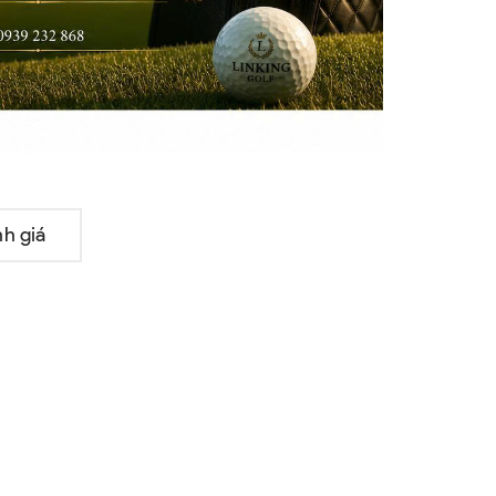
h giá