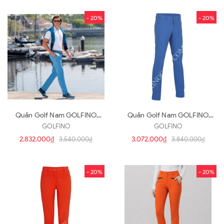
- 20%
- 20%
Quần Golf Nam GOLFINO
Quần Golf Nam GOLFINO
4266012 - 544 (Q72)
8260112-558( Q70)
GOLFINO
GOLFINO
2.832.000₫
3.072.000₫
3.540.000₫
3.840.000₫
- 20%
- 20%