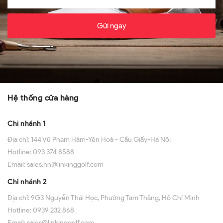
Gửi ngay
Hệ thống cửa hàng
Chi nhánh 1
Địa chỉ:
144 Vũ Phạm Hàm-Yên Hoà - Cầu Giấy-Hà Nội
Hotline:
093 374 8588
Email:
sales.hn@linkinggolf.com
Chi nhánh 2
Địa chỉ:
9G3 Nguyễn Thái Học, Phường Tam Thắng, Hồ Chí Minh
Hotline:
0939 232 868
Email:
sales@linkinggolf.com