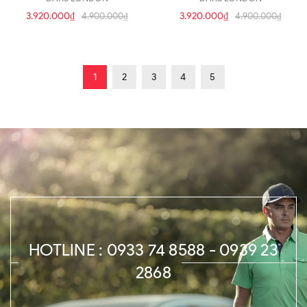
3.920.000₫
3.920.000₫
4.900.000₫
4.900.000₫
1
2
3
4
5
HOTLINE : 0933 74 8588 - 0939 23
2868