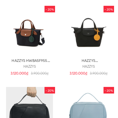
- 20%
- 20%
HAZZYS HWBA5F955
HAZZYS
navy(hb280)
HWBA5F955BK(hb279)
HAZZYS
HAZZYS
3.120.000₫
3.120.000₫
3.900.000₫
3.900.000₫
- 20%
- 20%