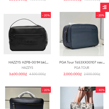
- 20%
- 20%
HAZZYS HZPB-001M bk(
PGA Tour T653XX00107 navy
hb273)
(HB232)
HAZZYS
PGA TOUR
3.600.000₫
2.000.000₫
4.500.000₫
2.500.000₫
- 20%
- 40%