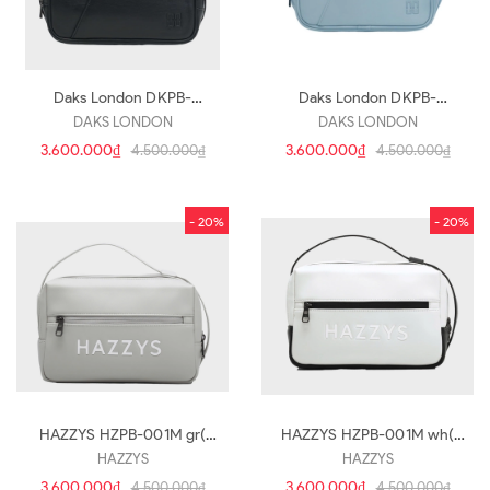
Daks London DKPB-
Daks London DKPB-
009M(hb278)
009M(hb277)
DAKS LONDON
DAKS LONDON
3.600.000₫
3.600.000₫
4.500.000₫
4.500.000₫
- 20%
- 20%
HAZZYS HZPB-001M gr(
HAZZYS HZPB-001M wh(
hb275)
hb274)
HAZZYS
HAZZYS
3.600.000₫
3.600.000₫
4.500.000₫
4.500.000₫