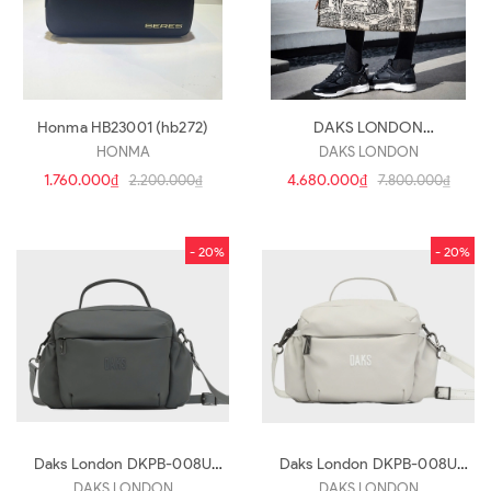
Honma HB23001 (hb272)
DAKS LONDON
DNGF4E303CM(hb276)
HONMA
DAKS LONDON
1.760.000₫
4.680.000₫
2.200.000₫
7.800.000₫
- 20%
- 20%
Daks London DKPB-008U
Daks London DKPB-008U
gr(hb271)
ivory(hb270)
DAKS LONDON
DAKS LONDON