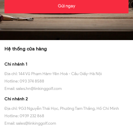
Gửi ngay
Hệ thống cửa hàng
Chi nhánh 1
Địa chỉ:
144 Vũ Phạm Hàm-Yên Hoà - Cầu Giấy-Hà Nội
Hotline:
093 374 8588
Email:
sales.hn@linkinggolf.com
Chi nhánh 2
Địa chỉ:
9G3 Nguyễn Thái Học, Phường Tam Thắng, Hồ Chí Minh
Hotline:
0939 232 868
Email:
sales@linkinggolf.com