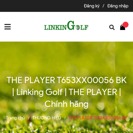
Đăng ký
/
Đăng nhập
THE PLAYER T653XX00056 BK
| Linking Golf | THE PLAYER |
Chính hãng
Trang chủ
THƯƠNG HIỆU
THE PLAYER T653XX00056 BK
/
/