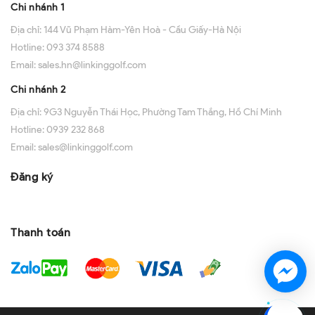
Chi nhánh 1
Địa chỉ:
144 Vũ Phạm Hàm-Yên Hoà - Cầu Giấy-Hà Nội
Hotline:
093 374 8588
Email:
sales.hn@linkinggolf.com
Chi nhánh 2
Địa chỉ:
9G3 Nguyễn Thái Học, Phường Tam Thắng, Hồ Chí Minh
Hotline:
0939 232 868
Email:
sales@linkinggolf.com
Đăng ký
Thanh toán