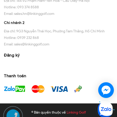
Địa chỉ:
144 Vũ Phạm Hàm-Yên Hoà - Cầu Giấy-Hà Nội
Hotline:
093 374 8588
Email:
sales.hn@linkinggolf.com
Chi nhánh 2
Địa chỉ:
9G3 Nguyễn Thái Học, Phường Tam Thắng, Hồ Chí Minh
Hotline:
0939 232 868
Email:
sales@linkinggolf.com
Đăng ký
Thanh toán
© Bản quyền thuộc về
Linking Golf