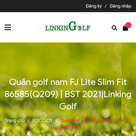
Đăng ký
/
Đăng nhập
Quần golf nam FJ Lite Slim Fit
86585(Q209) | BST 2021|Linking
Golf
Trang chủ
FOOTJOY
Quần golf nam FJ Lite Slim Fit 86585
/
/
black (Q209) CLB