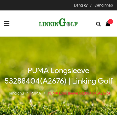
Đăng ký
/
Đăng nhập
PUMA Longsleeve
53288404(A2676) | Linking Golf
Trang chủ
PUMA
PUMA Longsleeve 53288404(A2676)
/
/