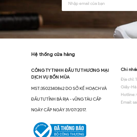
Về chú
Hệ thống cửa hàng
Chi nhá
CÔNG TY TNHH ĐẦU TƯ THƯƠNG MẠI
DỊCH VỤ BỐN MÙA
Địa chỉ:
1
Giấy-Hà
MST:3502340862 DO SỞ KẾ HOẠCH VÀ
Hotline:
ĐẦU TƯ TỈNH BÀ RỊA - vŨNG TÀU CẤP
Email:
sa
NGÀY CẤP NGÀY 31/07/2017.