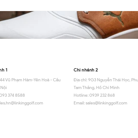
ng tôi
Về chúng tôi
nh 1
Chi nhánh 2
44 Vũ Phạm Hàm-Yên Hoà - Cầu
Địa chỉ:
9G3 Nguyễn Thái Học, Ph
 Nội
Tam Thắng, Hồ Chí Minh
093 374 8588
Hotline:
0939 232 868
les.hn@linkinggolf.com
Email:
sales@linkinggolf.com