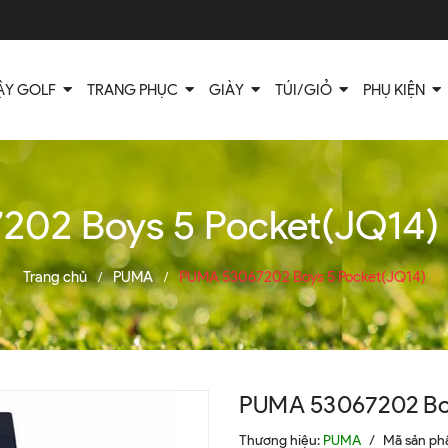
ẬY GOLF
TRANG PHỤC
GIÀY
TÚI/GIỎ
PHỤ KIỆN
2 Boys 5 Pocket(JQ14) |
Trang chủ
PUMA
PUMA 53067202 Boys 5 Pocket(JQ14)
/
/
PUMA 53067202 Bo
Thương hiệu:
PUMA
/
Mã sản p