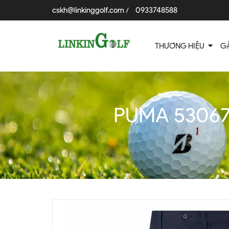
cskh@linkinggolf.com
0933748588
/
THƯƠNG HIỆU
G
PUMA 5306720