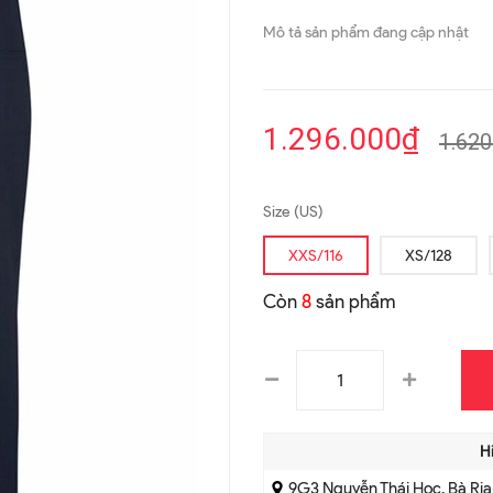
Mô tả sản phẩm đang cập nhật
1.296.000₫
1.620
Size (US)
XXS/116
XS/128
Còn
8
sản phẩm
H
9G3 Nguyễn Thái Học, Bà Rị