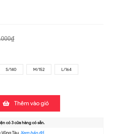
.000₫
S/140
M/152
L/164
Thêm vào giỏ
iện có
3
cửa hàng có sẵn.
a-Vũng Tàu
Xem bản đồ