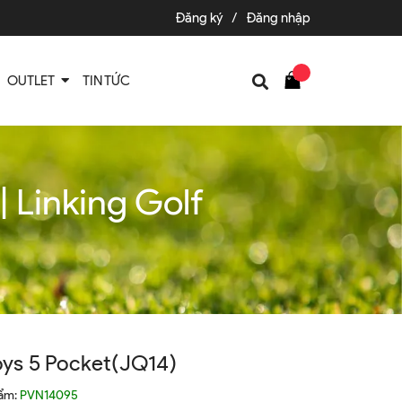
Đăng ký
/
Đăng nhập
OUTLET
TIN TỨC
 Linking Golf
ys 5 Pocket(JQ14)
hẩm:
PVN14095