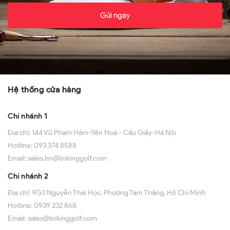
Gửi ngay
Hệ thống cửa hàng
Chi nhánh 1
Địa chỉ:
144 Vũ Phạm Hàm-Yên Hoà - Cầu Giấy-Hà Nội
Hotline:
093 374 8588
Email:
sales.hn@linkinggolf.com
Chi nhánh 2
Địa chỉ:
9G3 Nguyễn Thái Học, Phường Tam Thắng, Hồ Chí Minh
Hotline:
0939 232 868
Email:
sales@linkinggolf.com