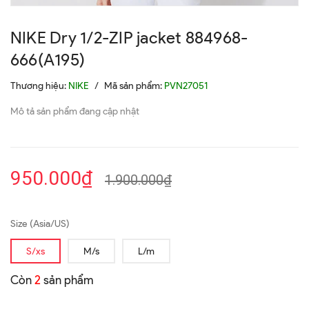
NIKE Dry 1/2-ZIP jacket 884968-
666(A195)
Thương hiệu:
NIKE
/
Mã sản phẩm:
PVN27051
Mô tả sản phẩm đang cập nhật
950.000₫
1.900.000₫
Size (Asia/US)
S/xs
M/s
L/m
Còn
2
sản phẩm