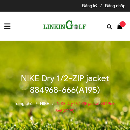
Đăng ký
/
Đăng nhập
NIKE Dry 1/2-ZIP jacket
884968-666(A195)
Trang chủ
NIKE
NIKE Dry 1/2-ZIP jacket 884968-
/
/
666(A195)