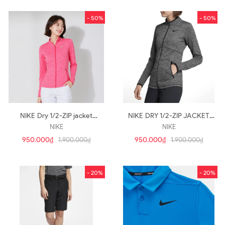
- 50%
- 50%
NIKE Dry 1/2-ZIP jacket
NIKE DRY 1/2-ZIP JACKET
884968-666(A195)
884968-010(A194)
NIKE
NIKE
950.000₫
950.000₫
1.900.000₫
1.900.000₫
- 20%
- 20%