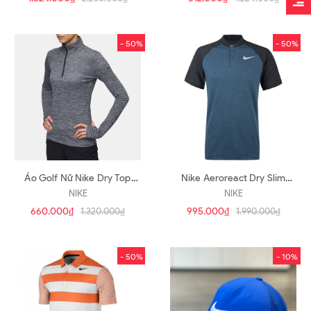
- 50%
- 50%
Áo Golf Nữ Nike Dry Top
Nike Aeroreact Dry Slim
831075-010 (A87)
Raglan(A342)
NIKE
NIKE
660.000₫
995.000₫
1.320.000₫
1.990.000₫
- 50%
- 10%