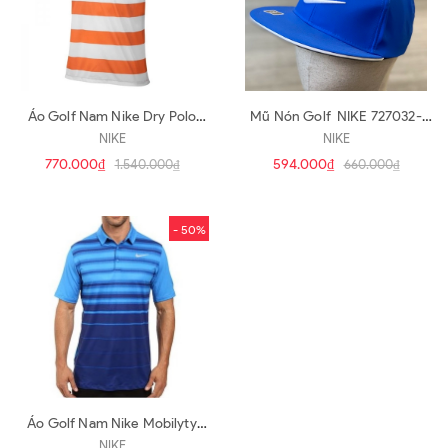
Áo Golf Nam Nike Dry Polo
Mũ Nón Golf NIKE 727032-
Bold Stripe 833060-856 (A312)
480 (N53)
NIKE
NIKE
770.000₫
594.000₫
1.540.000₫
660.000₫
- 50%
Áo Golf Nam Nike Mobilyty
Fade Stripe Polo (A193)
NIKE