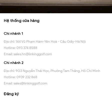
Hệ thống cửa hàng
Chi nhánh 1
Địa chỉ:
144 Vũ Phạm Hàm-Yên Hoà - Cầu Giấy-Hà Nội
Hotline:
093 374 8588
Email:
sales.hn@linkinggolf.com
Chi nhánh 2
Địa chỉ:
9G3 Nguyễn Thái Học, Phường Tam Thắng, Hồ Chí Minh
Hotline:
0939 232 868
Email:
sales@linkinggolf.com
Đăng ký