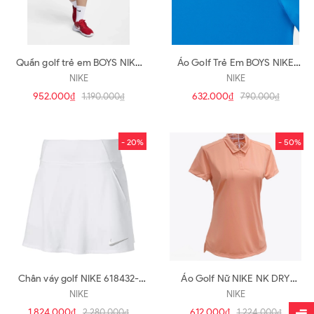
Quần golf trẻ em BOYS NIKE
Áo Golf Trẻ Em BOYS NIKE
FLX SHORT 832770-010 (JQ11)
DRY POLO VICTORY AA3334-
NIKE
NIKE
406 (JA30)
952.000₫
632.000₫
1.190.000₫
790.000₫
- 20%
- 50%
Chân váy golf NIKE 618432-
Áo Golf Nữ NIKE NK DRY
100 (CV15)
884872-606 (A178)
NIKE
NIKE
1.824.000₫
612.000₫
2.280.000₫
1.224.000₫