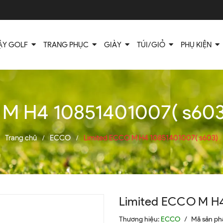
ẬY GOLF
TRANG PHỤC
GIÀY
TÚI/GIỎ
PHỤ KIỆN
M H4 10851401007( s603) 
Trang chủ
ECCO
Limited ECCO M H4 10851401007( s603)
/
/
Limited ECCO M H4
Thương hiệu:
ECCO
/
Mã sản p