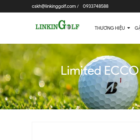
cskh@linkinggolf.com
0933748588
/
THƯƠNG HIỆU
G
Limited ECCO 