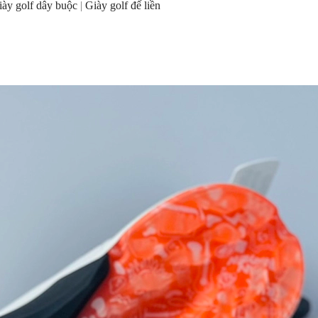
iày golf dây buộc
|
Giày golf đế liền