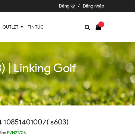
Đăng ký
/
Đăng nhập
OUTLET
TIN TỨC
| Linking Golf
 10851401007( s603)
hẩm:
PVN21705