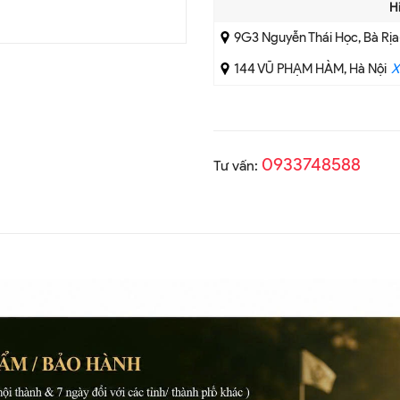
H
9G3 Nguyễn Thái Học, Bà Rị
144 VŨ PHẠM HÀM, Hà Nội
X
0933748588
Tư vấn: