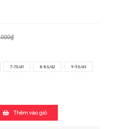
.000₫
7-7.5/41
8-8.5/42
9-9.5/43
Thêm vào giỏ