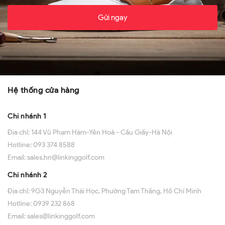
Gửi ngay
Hệ thống cửa hàng
Chi nhánh 1
Địa chỉ:
144 Vũ Phạm Hàm-Yên Hoà - Cầu Giấy-Hà Nội
Hotline:
093 374 8588
Email:
sales.hn@linkinggolf.com
Chi nhánh 2
Địa chỉ:
9G3 Nguyễn Thái Học, Phường Tam Thắng, Hồ Chí Minh
Hotline:
0939 232 868
Email:
sales@linkinggolf.com