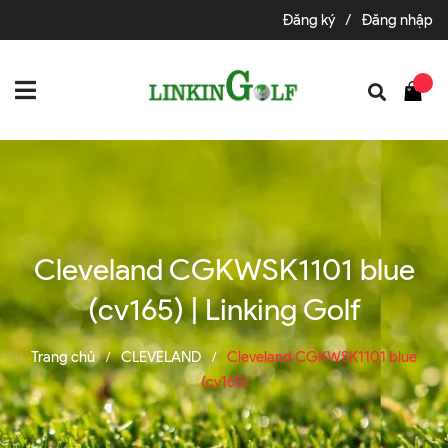
Đăng ký
/
Đăng nhập
Cleveland CGKWSK1101 blue
(cv165) | Linking Golf
Trang chủ
CLEVELAND
Cleveland CGKWSK1101 blue
/
/
(cv165)