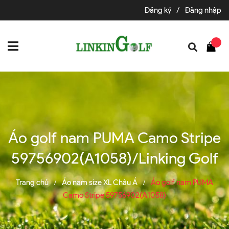
Đăng ký
/
Đăng nhập
Áo golf nam PUMA Camo Stripe
59756902(A1058)/Linking Golf
Trang chủ
Áo nam size XL Châu Á
Áo golf nam PUMA
/
/
Camo Stripe 59756902(A1058)