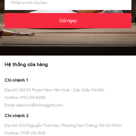
Gửi ngay
Hệ thống cửa hàng
Chi nhánh 1
Địa chỉ:
144 Vũ Phạm Hàm-Yên Hoà - Cầu Giấy-Hà Nội
Hotline:
093 374 8588
Email:
sales.hn@linkinggolf.com
Chi nhánh 2
Địa chỉ:
9G3 Nguyễn Thái Học, Phường Tam Thắng, Hồ Chí Minh
Hotline:
0939 232 868