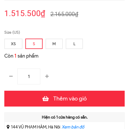
1.515.500₫
2.165.000₫
Size (US)
XS
S
M
L
Còn
1
sản phẩm
Thêm vào giỏ
Hiện có
1
cửa hàng có sẵn.
144 VŨ PHẠM HÀM, Hà Nội
Xem bản đồ