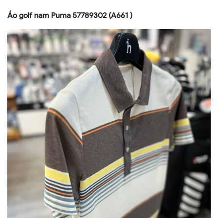
Áo golf nam Puma 57789302 (A661 )