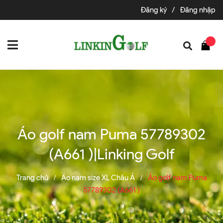
Đăng ký
/
Đăng nhập
Áo golf nam Puma 57789302
(A661 )|Linking Golf
Trang chủ
Áo nam size XL Châu Á
Áo golf nam Puma
/
/
57789302 (A661 )