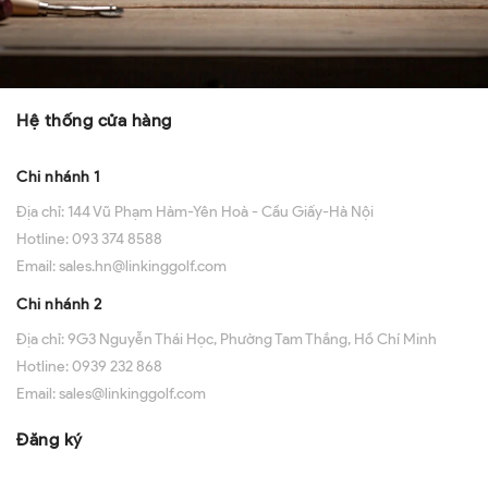
Hệ thống cửa hàng
Chi nhánh 1
Địa chỉ:
144 Vũ Phạm Hàm-Yên Hoà - Cầu Giấy-Hà Nội
Hotline:
093 374 8588
Email:
sales.hn@linkinggolf.com
Chi nhánh 2
Địa chỉ:
9G3 Nguyễn Thái Học, Phường Tam Thắng, Hồ Chí Minh
Hotline:
0939 232 868
Email:
sales@linkinggolf.com
Đăng ký