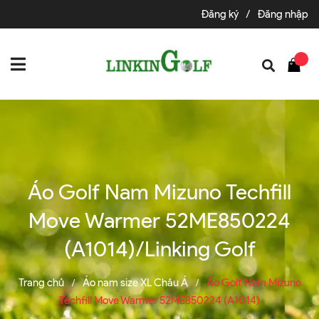
Đăng ký
/
Đăng nhập
Áo Golf Nam Mizuno Techfill
Move Warmer 52ME850224
(A1014)/Linking Golf
Trang chủ
Áo nam size XL Châu Á
Áo Golf Nam Mizuno
/
/
Techfill Move Warmer 52ME850224 (A1014)