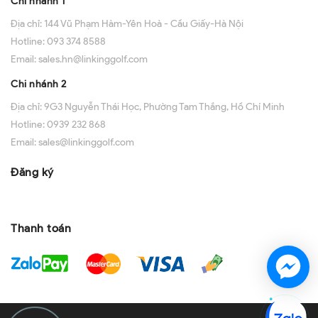
Chi nhánh 1
Địa chỉ:
144 Vũ Phạm Hàm-Yên Hoà - Cầu Giấy-Hà Nội
Hotline:
093 374 8588
Email:
sales.hn@linkinggolf.com
Chi nhánh 2
Địa chỉ:
9G3 Nguyễn Thái Học, Phường Tam Thắng, Hồ Chí Minh
Hotline:
0939 232 868
Email:
sales@linkinggolf.com
Đăng ký
Thanh toán