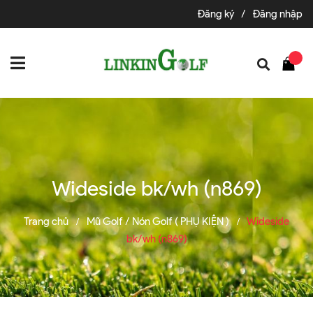
Đăng ký
/
Đăng nhập
Wideside bk/wh (n869)
Trang chủ
Mũ Golf / Nón Golf ( PHỤ KIỆN )
Wideside
/
/
bk/wh (n869)