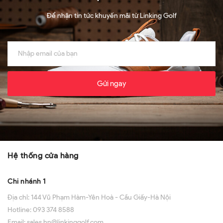
Để nhận tin tức khuyến mãi từ Linking Golf
Gửi ngay
Hệ thống cửa hàng
Chi nhánh 1
Địa chỉ:
144 Vũ Phạm Hàm-Yên Hoà - Cầu Giấy-Hà Nội
Hotline:
093 374 8588
Email:
sales.hn@linkinggolf.com