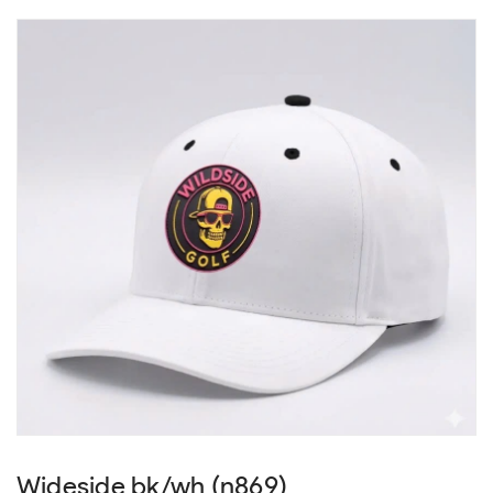
Wideside bk/wh (n869)