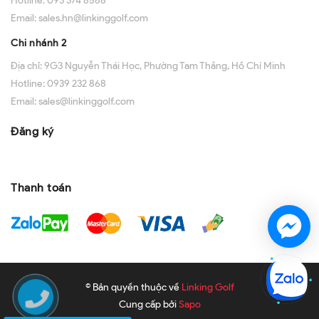
Hotline:
093 374 8588
Email:
sales.hn@linkinggolf.com
Chi nhánh 2
Địa chỉ:
9G3 Nguyễn Thái Học, Phường Tam Thắng, Hồ Chí Minh
Hotline:
0939 232 868
Email:
sales@linkinggolf.com
Đăng ký
Thanh toán
© Bản quyền thuộc về
Linking Golf
Cung cấp bởi
Sapo