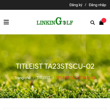
Đăng ký
/
Đăng nhập
TITLEIST TA23STSCU-02
Trang chủ
TITLEIST
TITLEIST TA23STSCU-02
/
/