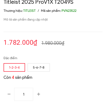
Titleist 2025 ProV1X T2049S
Thương hiệu:
TITLEIST
/
Mã sản phẩm:
PVN23522
Mô tả sản phẩm đang cập nhật
1.782.000₫
1.980.000₫
Đặc điểm
1-2-3-4
5-6-7-8
Còn
4
sản phẩm