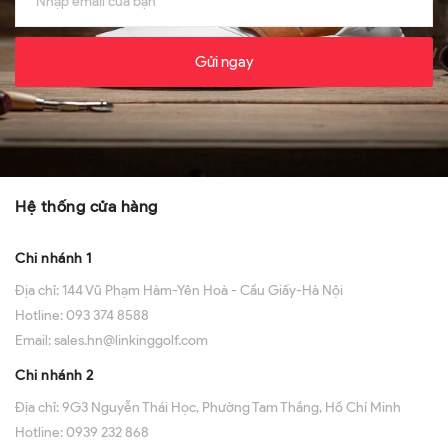
Gửi ngay
Hệ thống cửa hàng
Chi nhánh 1
Địa chỉ:
144 Vũ Phạm Hàm-Yên Hoà - Cầu Giấy-Hà Nội
Hotline:
093 374 8588
Email:
sales.hn@linkinggolf.com
Chi nhánh 2
Địa chỉ:
9G3 Nguyễn Thái Học, Phường Tam Thắng, Hồ Chí Minh
Hotline:
0939 232 868