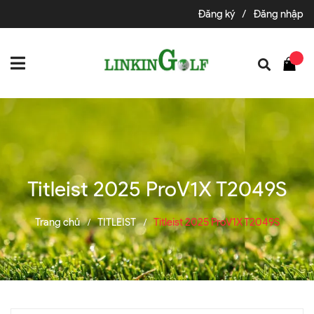
Đăng ký
/
Đăng nhập
Titleist 2025 ProV1X T2049S
Trang chủ
TITLEIST
Titleist 2025 ProV1X T2049S
/
/