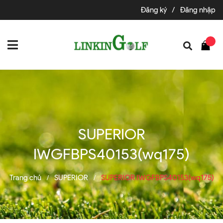
Đăng ký
/
Đăng nhập
SUPERIOR
IWGFBPS40153(wq175)
Trang chủ
SUPERIOR
SUPERIOR IWGFBPS40153(wq175)
/
/