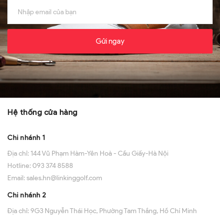
Gửi ngay
Hệ thống cửa hàng
Chi nhánh 1
Địa chỉ:
144 Vũ Phạm Hàm-Yên Hoà - Cầu Giấy-Hà Nội
Hotline:
093 374 8588
Email:
sales.hn@linkinggolf.com
Chi nhánh 2
Địa chỉ:
9G3 Nguyễn Thái Học, Phường Tam Thắng, Hồ Chí Minh