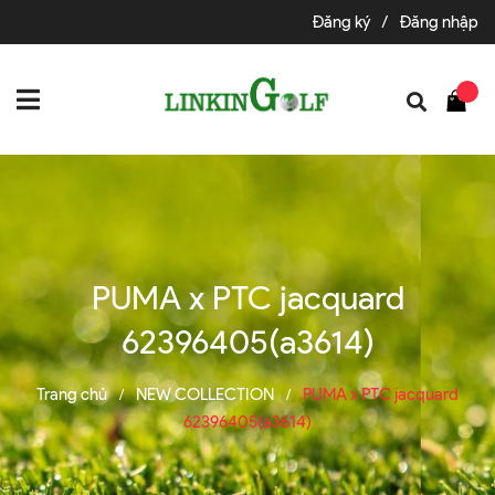
Đăng ký
/
Đăng nhập
PUMA x PTC jacquard
62396405(a3614)
Trang chủ
NEW COLLECTION
PUMA x PTC jacquard
/
/
62396405(a3614)