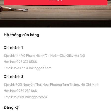
Hệ thống cửa hàng
Chi nhánh 1
Địa chỉ:
144 Vũ Phạm Hàm-Yên Hoà - Cầu Giấy-Hà Nội
Hotline:
093 374 8588
Email:
sales.hn@linkinggolf.com
Chi nhánh 2
Địa chỉ:
9G3 Nguyễn Thái Học, Phường Tam Thắng, Hồ Chí Minh
Hotline:
0939 232 868
Email:
sales@linkinggolf.com
Đăng ký