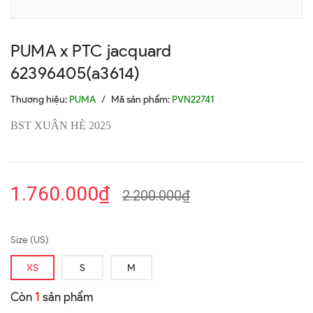
PUMA x PTC jacquard
62396405(a3614)
Thương hiệu:
PUMA
/
Mã sản phẩm:
PVN22741
BST XUÂN HÈ 2025
1.760.000₫
2.200.000₫
Size (US)
XS
S
M
Còn
1
sản phẩm