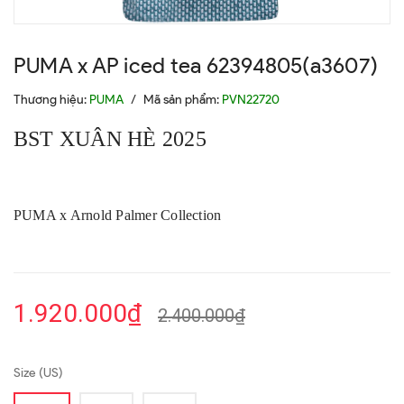
PUMA x AP iced tea 62394805(a3607)
Thương hiệu:
PUMA
/
Mã sản phẩm:
PVN22720
BST XUÂN HÈ 2025
PUMA x Arnold Palmer Collection
1.920.000₫
2.400.000₫
Size (US)