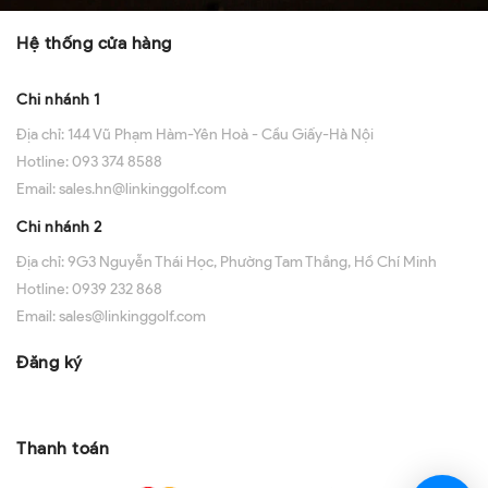
Hệ thống cửa hàng
Chi nhánh 1
Địa chỉ:
144 Vũ Phạm Hàm-Yên Hoà - Cầu Giấy-Hà Nội
Hotline:
093 374 8588
Email:
sales.hn@linkinggolf.com
Chi nhánh 2
Địa chỉ:
9G3 Nguyễn Thái Học, Phường Tam Thắng, Hồ Chí Minh
Hotline:
0939 232 868
Email:
sales@linkinggolf.com
Đăng ký
Thanh toán