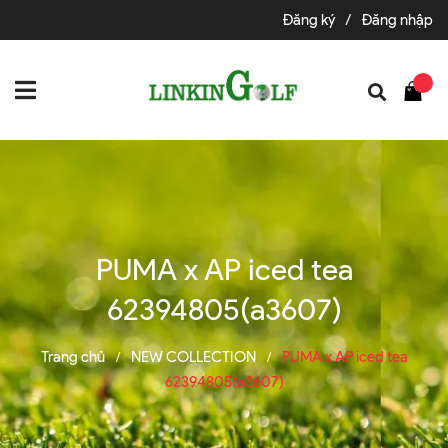
Đăng ký
/
Đăng nhập
PUMA x AP iced tea
62394805(a3607)
Trang chủ
NEW COLLECTION
PUMA x AP iced tea
/
/
62394805(a3607)