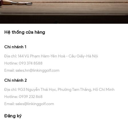
Hệ thống cửa hàng
Chi nhánh 1
Địa chỉ:
144 Vũ Phạm Hàm-Yên Hoà - Cầu Giấy-Hà Nội
Hotline:
093 374 8588
Email:
sales.hn@linkinggolf.com
Chi nhánh 2
Địa chỉ:
9G3 Nguyễn Thái Học, Phường Tam Thắng, Hồ Chí Minh
Hotline:
0939 232 868
Email:
sales@linkinggolf.com
Đăng ký