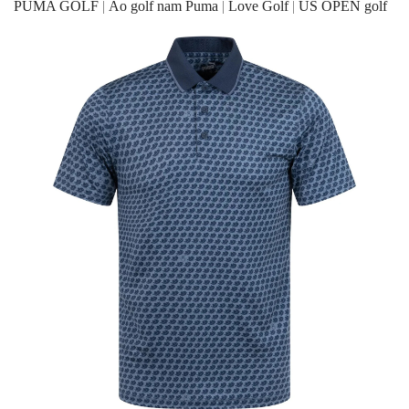
PUMA GOLF
|
Áo golf nam Puma
|
Love Golf
|
US OPEN golf