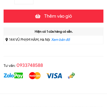
Thêm vào giỏ
Hiện có
1
cửa hàng có sẵn.
144 VŨ PHẠM HÀM, Hà Nội
Xem bản đồ
0933748588
Tư vấn: