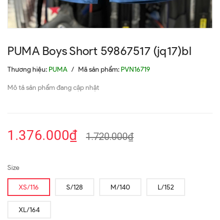
PUMA Boys Short 59867517 (jq17)bl
Thương hiệu:
PUMA
/
Mã sản phẩm:
PVN16719
Mô tả sản phẩm đang cập nhật
1.376.000₫
1.720.000₫
Size
XS/116
S/128
M/140
L/152
XL/164