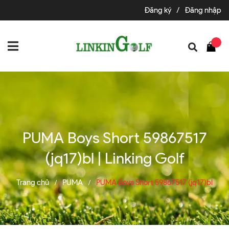
Đăng ký
/
Đăng nhập
PUMA Boys Short 59867517
(jq17)bl | Linking Golf
Trang chủ
PUMA
PUMA Boys Short 59867517 (jq17)bl
/
/