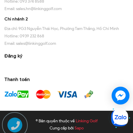
Hotline:
093 374 8588
Email:
sales.hn@linkinggolf.com
Chi nhánh 2
Địa chỉ:
9G3 Nguyễn Thái Học, Phường Tam Thắng, Hồ Chí Minh
Hotline:
0939 232 868
Email:
sales@linkinggolf.com
Đăng ký
Thanh toán
© Bản quyền thuộc về
Linking Golf
Cung cấp bởi
Sapo