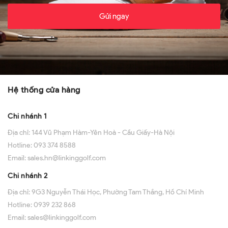
Gửi ngay
Hệ thống cửa hàng
Chi nhánh 1
Địa chỉ:
144 Vũ Phạm Hàm-Yên Hoà - Cầu Giấy-Hà Nội
Hotline:
093 374 8588
Email:
sales.hn@linkinggolf.com
Chi nhánh 2
Địa chỉ:
9G3 Nguyễn Thái Học, Phường Tam Thắng, Hồ Chí Minh
Hotline:
0939 232 868
Email:
sales@linkinggolf.com