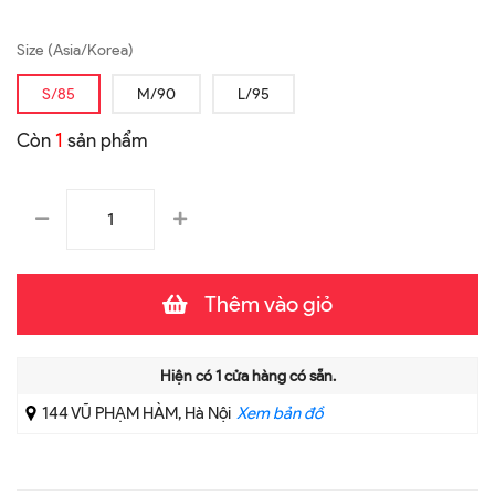
Size (Asia/Korea)
S/85
M/90
L/95
Còn
1
sản phẩm
Thêm vào giỏ
Hiện có
1
cửa hàng có sẵn.
144 VŨ PHẠM HÀM, Hà Nội
Xem bản đồ