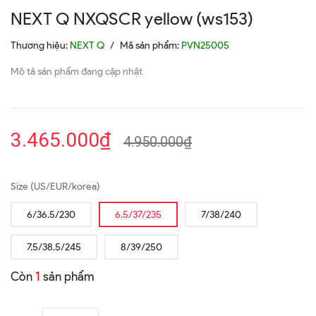
NEXT Q NXQSCR yellow (ws153)
Thương hiệu:
NEXT Q
/
Mã sản phẩm:
PVN25005
Mô tả sản phẩm đang cập nhật
3.465.000₫
4.950.000₫
Size (US/EUR/korea)
6/36.5/230
6.5/37/235
7/38/240
7.5/38.5/245
8/39/250
Còn
1
sản phẩm