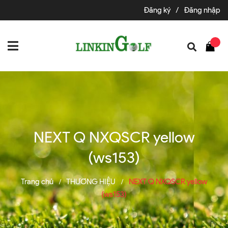
Đăng ký
/
Đăng nhập
NEXT Q NXQSCR yellow
(ws153)
Trang chủ
THƯƠNG HIỆU
NEXT Q NXQSCR yellow
/
/
(ws153)