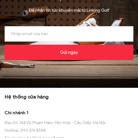
Để nhận tin tức khuyến mãi từ Linking Golf
Gửi ngay
Hệ thống cửa hàng
Chi nhánh 1
Địa chỉ:
144 Vũ Phạm Hàm-Yên Hoà - Cầu Giấy-Hà Nội
Hotline:
093 374 8588