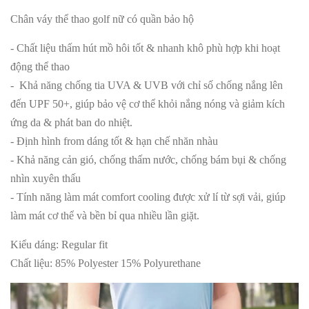
Chân váy thể thao golf nữ có quần bảo hộ
- Chất liệu thấm hút mồ hôi tốt & nhanh khô phù hợp khi hoạt
động thể thao
- Khả năng chống tia UVA & UVB với chỉ số chống nắng lên
đến UPF 50+, giúp bảo vệ cơ thể khỏi nắng nóng và giảm kích
ứng da & phát ban do nhiệt.
- Định hình from dáng tốt & hạn chế nhăn nhàu
- Khả năng cản gió, chống thấm nước, chống bám bụi & chống
nhìn xuyên thấu
- Tính năng làm mát comfort cooling được xử lí từ sợi vải, giúp
làm mát cơ thể và bền bỉ qua nhiều lần giặt.
Kiểu dáng: Regular fit
Chất liệu: 85% Polyester 15% Polyurethane