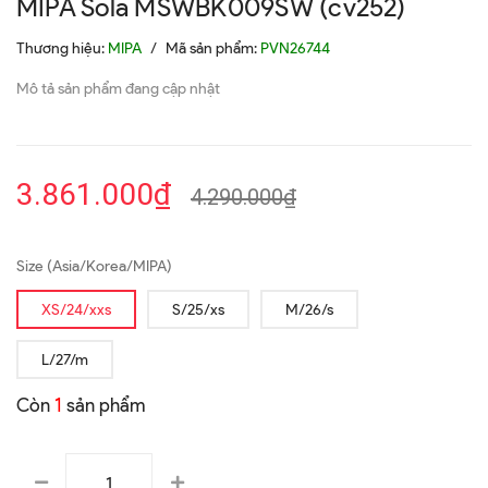
MIPA Sola MSWBK009SW (cv252)
Thương hiệu:
MIPA
/
Mã sản phẩm:
PVN26744
Mô tả sản phẩm đang cập nhật
3.861.000₫
4.290.000₫
Size (Asia/Korea/MIPA)
XS/24/xxs
S/25/xs
M/26/s
L/27/m
Còn
1
sản phẩm