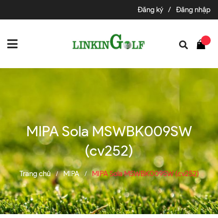
Đăng ký
/
Đăng nhập
MIPA Sola MSWBK009SW
(cv252)
Trang chủ
MIPA
MIPA Sola MSWBK009SW (cv252)
/
/