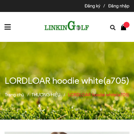
Đăng ký
/
Đăng nhập
LORDLOAR hoodie white(a705)
Trang chủ
THƯƠNG HIỆU
LORDLOAR hoodie white(a705)
/
/