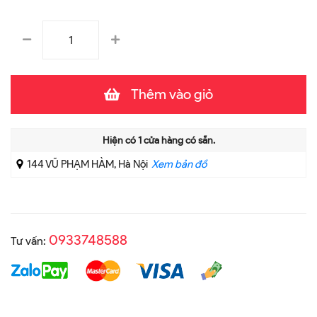
Thêm vào giỏ
Hiện có
1
cửa hàng có sẵn.
144 VŨ PHẠM HÀM, Hà Nội
Xem bản đồ
0933748588
Tư vấn: