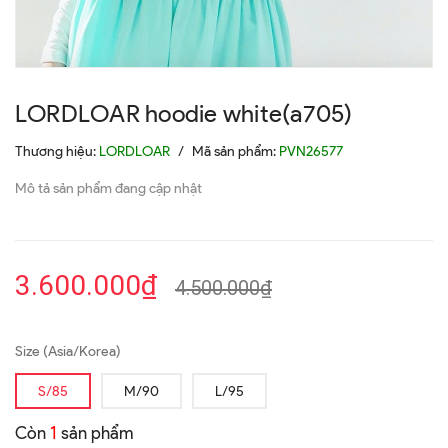
LORDLOAR hoodie white(a705)
Thương hiệu:
LORDLOAR
/
Mã sản phẩm:
PVN26577
Mô tả sản phẩm đang cập nhật
3.600.000₫
4.500.000₫
Size (Asia/Korea)
S/85
M/90
L/95
Còn
1
sản phẩm