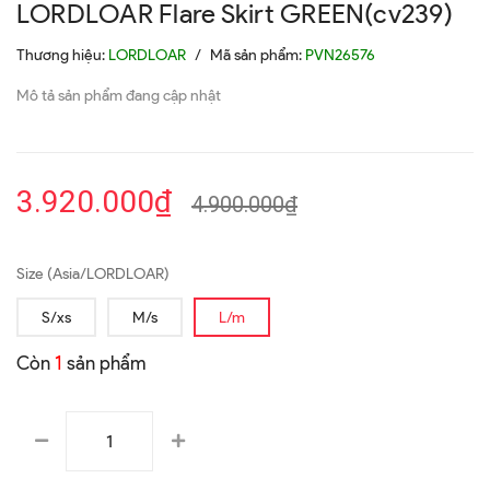
LORDLOAR Flare Skirt GREEN(cv239)
Thương hiệu:
LORDLOAR
/
Mã sản phẩm:
PVN26576
Mô tả sản phẩm đang cập nhật
3.920.000₫
4.900.000₫
Size (Asia/LORDLOAR)
S/xs
M/s
L/m
Còn
1
sản phẩm