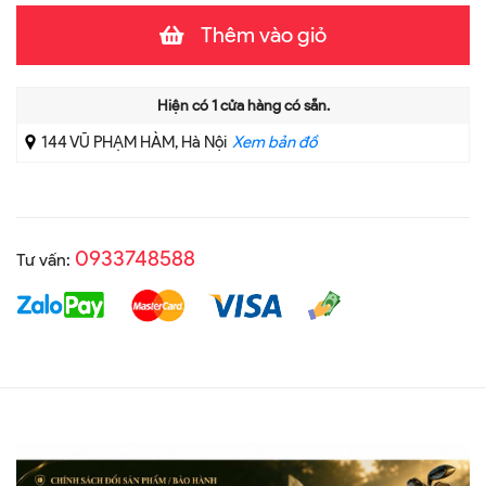
Thêm vào giỏ
Hiện có
1
cửa hàng có sẵn.
144 VŨ PHẠM HÀM, Hà Nội
Xem bản đồ
0933748588
Tư vấn: