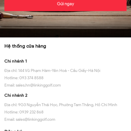
Gửi ngay
Hệ thống cửa hàng
Chi nhánh 1
Địa chỉ:
144 Vũ Phạm Hàm-Yên Hoà - Cầu Giấy-Hà Nội
Hotline:
093 374 8588
Email:
sales.hn@linkinggolf.com
Chi nhánh 2
Địa chỉ:
9G3 Nguyễn Thái Học, Phường Tam Thắng, Hồ Chí Minh
Hotline:
0939 232 868
Email:
sales@linkinggolf.com