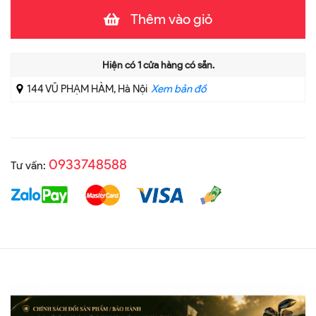
Thêm vào giỏ
Hiện có
1
cửa hàng có sẵn.
144 VŨ PHẠM HÀM, Hà Nội
Xem bản đồ
0933748588
Tư vấn: