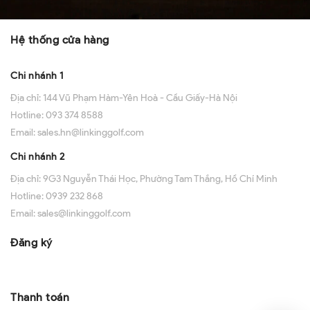
Hệ thống cửa hàng
Chi nhánh 1
Địa chỉ:
144 Vũ Phạm Hàm-Yên Hoà - Cầu Giấy-Hà Nội
Hotline:
093 374 8588
Email:
sales.hn@linkinggolf.com
Chi nhánh 2
Địa chỉ:
9G3 Nguyễn Thái Học, Phường Tam Thắng, Hồ Chí Minh
Hotline:
0939 232 868
Email:
sales@linkinggolf.com
Đăng ký
Thanh toán