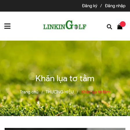
Đăng ký
/
Đăng nhập
Khăn lụa tơ tằm
Trang chủ
THƯƠNG HIỆU
Khăn lụa tơ tằm
/
/