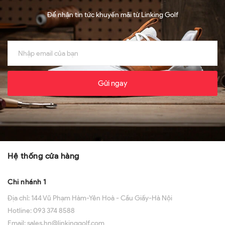
Để nhận tin tức khuyến mãi từ Linking Golf
Gửi ngay
Hệ thống cửa hàng
Chi nhánh 1
Địa chỉ:
144 Vũ Phạm Hàm-Yên Hoà - Cầu Giấy-Hà Nội
Hotline:
093 374 8588
Email:
sales.hn@linkinggolf.com