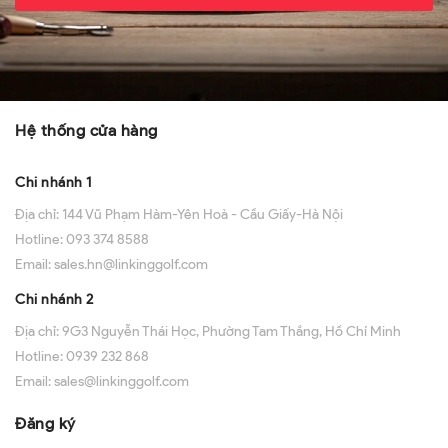
Hệ thống cửa hàng
Chi nhánh 1
Địa chỉ:
144 Vũ Phạm Hàm-Yên Hoà - Cầu Giấy-Hà Nội
Hotline:
093 374 8588
Email:
sales.hn@linkinggolf.com
Chi nhánh 2
Địa chỉ:
9G3 Nguyễn Thái Học, Phường Tam Thắng, Hồ Chí Minh
Hotline:
0939 232 868
Email:
sales@linkinggolf.com
Đăng ký