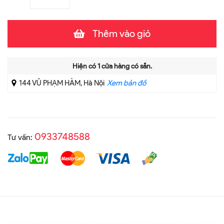
Thêm vào giỏ
Hiện có
1
cửa hàng có sẵn.
144 VŨ PHẠM HÀM, Hà Nội
Xem bản đồ
0933748588
Tư vấn: