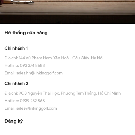
Hệ thống cửa hàng
Chi nhánh 1
Địa chỉ:
144 Vũ Phạm Hàm-Yên Hoà - Cầu Giấy-Hà Nội
Hotline:
093 374 8588
Email:
sales.hn@linkinggolf.com
Chi nhánh 2
Địa chỉ:
9G3 Nguyễn Thái Học, Phường Tam Thắng, Hồ Chí Minh
Hotline:
0939 232 868
Email:
sales@linkinggolf.com
Đăng ký