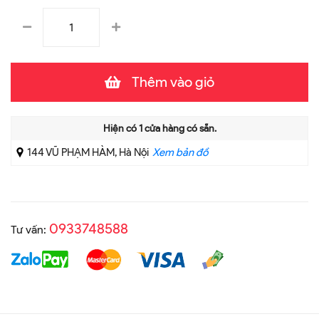
Thêm vào giỏ
Hiện có
1
cửa hàng có sẵn.
144 VŨ PHẠM HÀM, Hà Nội
Xem bản đồ
0933748588
Tư vấn: