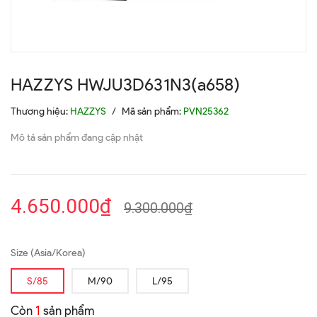
HAZZYS HWJU3D631N3(a658)
Thương hiệu:
HAZZYS
/
Mã sản phẩm:
PVN25362
Mô tả sản phẩm đang cập nhật
4.650.000₫
9.300.000₫
Size (Asia/Korea)
S/85
M/90
L/95
Còn
1
sản phẩm