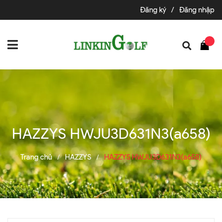
Đăng ký
/
Đăng nhập
HAZZYS HWJU3D631N3(a658)
Trang chủ
HAZZYS
HAZZYS HWJU3D631N3(a658)
/
/