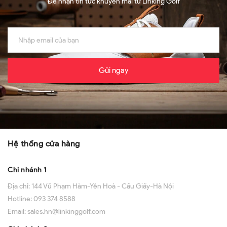
Để nhận tin tức khuyến mãi từ Linking Golf
Gửi ngay
Hệ thống cửa hàng
Chi nhánh 1
Địa chỉ:
144 Vũ Phạm Hàm-Yên Hoà - Cầu Giấy-Hà Nội
Hotline:
093 374 8588
Email:
sales.hn@linkinggolf.com