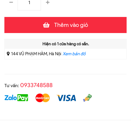
Thêm vào giỏ
Hiện có
1
cửa hàng có sẵn.
144 VŨ PHẠM HÀM, Hà Nội
Xem bản đồ
0933748588
Tư vấn: