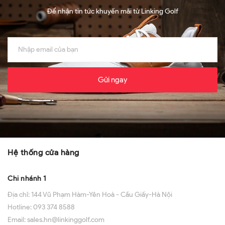
Để nhận tin tức khuyến mãi từ Linking Golf
Gửi ngay
Hệ thống cửa hàng
Chi nhánh 1
Địa chỉ:
144 Vũ Phạm Hàm-Yên Hoà - Cầu Giấy-Hà Nội
Hotline:
093 374 8588
Email:
sales.hn@linkinggolf.com