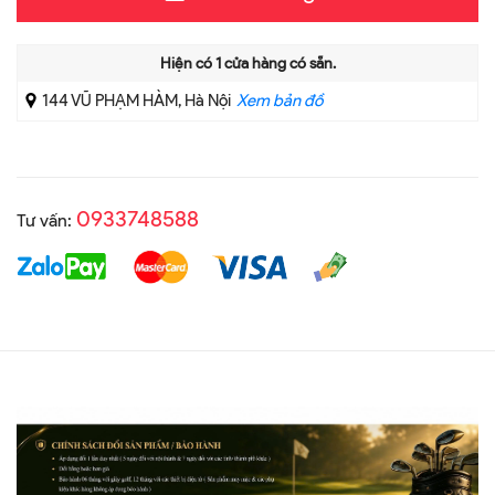
Hiện có
1
cửa hàng có sẵn.
144 VŨ PHẠM HÀM, Hà Nội
Xem bản đồ
0933748588
Tư vấn: