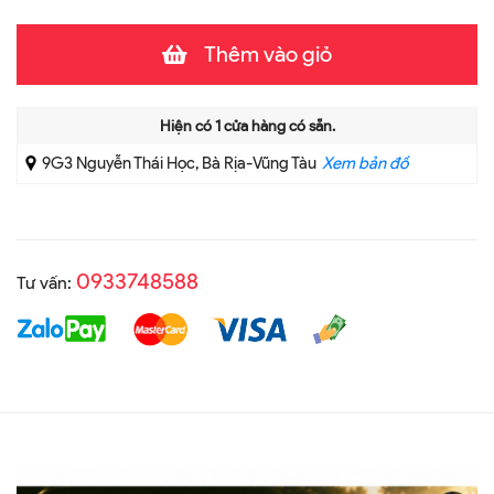
Thêm vào giỏ
Hiện có
1
cửa hàng có sẵn.
9G3 Nguyễn Thái Học, Bà Rịa-Vũng Tàu
Xem bản đồ
0933748588
Tư vấn: