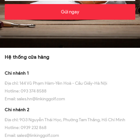
Gửi ngay
Hệ thống cửa hàng
Chi nhánh 1
Địa chỉ:
144 Vũ Phạm Hàm-Yên Hoà - Cầu Giấy-Hà Nội
Hotline:
093 374 8588
Email:
sales.hn@linkinggolf.com
Chi nhánh 2
Địa chỉ:
9G3 Nguyễn Thái Học, Phường Tam Thắng, Hồ Chí Minh
Hotline:
0939 232 868
Email:
sales@linkinggolf.com