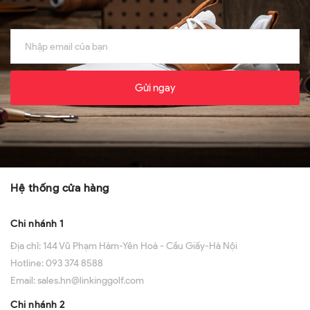
Gửi ngay
Hệ thống cửa hàng
Chi nhánh 1
Địa chỉ:
144 Vũ Phạm Hàm-Yên Hoà - Cầu Giấy-Hà Nội
Hotline:
093 374 8588
Email:
sales.hn@linkinggolf.com
Chi nhánh 2