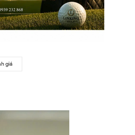
h giá