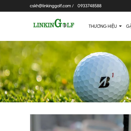
cskh@linkinggolf.com
0933748588
/
THƯƠNG HIỆU
G