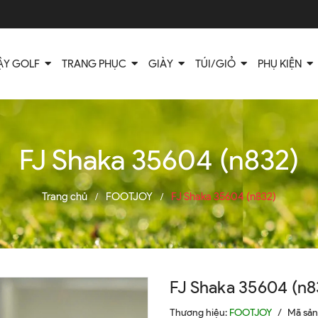
ẬY GOLF
TRANG PHỤC
GIÀY
TÚI/GIỎ
PHỤ KIỆN
FJ Shaka 35604 (n832)
Trang chủ
FOOTJOY
FJ Shaka 35604 (n832)
/
/
FJ Shaka 35604 (n8
Thương hiệu:
FOOTJOY
/
Mã sả