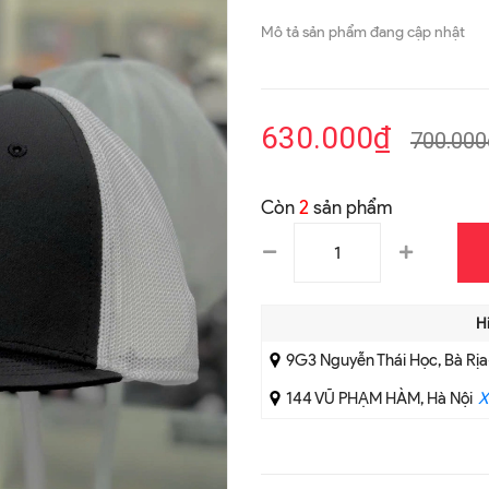
Mô tả sản phẩm đang cập nhật
630.000₫
700.000
Còn
2
sản phẩm
H
9G3 Nguyễn Thái Học, Bà Rị
144 VŨ PHẠM HÀM, Hà Nội
X