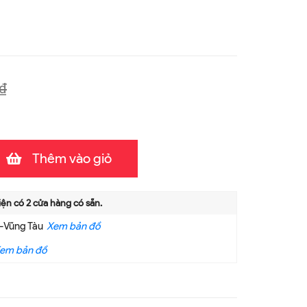
₫
Thêm vào giỏ
iện có
2
cửa hàng có sẵn.
a-Vũng Tàu
Xem bản đồ
em bản đồ