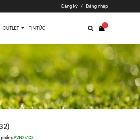
Đăng ký
/
Đăng nhập
OUTLET
TIN TỨC
32)
n phẩm:
PVN25103