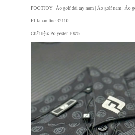
FOOTJOY | Áo golf dài tay nam | Áo golf nam | Áo go
FJ Japan line 32110
Chất liệu: Polyester 100%