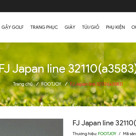
GẬY GOLF
TRANG PHỤC
GIÀY
TÚI/GIỎ
PHỤ KIỆN
O
FJ Japan line 32110(a3583
Trang chủ
/
FOOTJOY
/
FJ Japan line 32110(a3583)
FJ Japan line 32110
Thương hiệu:
FOOTJOY
/
Mã sả