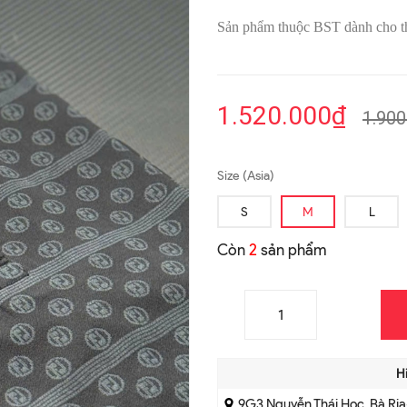
Sản phẩm thuộc BST dành cho t
1.520.000₫
1.900
Size (Asia)
S
M
L
Còn
2
sản phẩm
H
9G3 Nguyễn Thái Học, Bà Rị