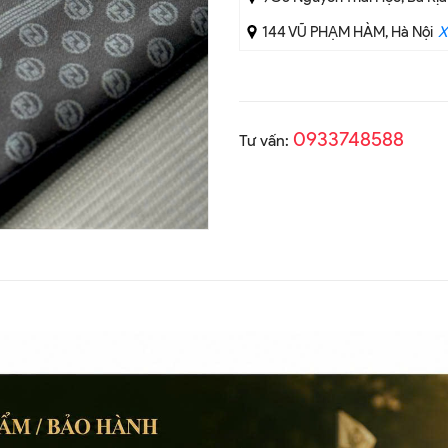
144 VŨ PHẠM HÀM, Hà Nội
X
0933748588
Tư vấn: