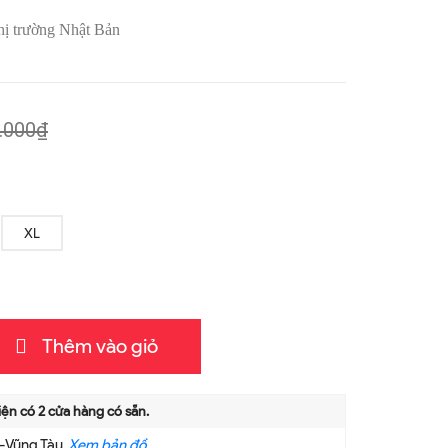
hị trường Nhật Bản
.000₫
XL
Thêm vào giỏ
iện có
2
cửa hàng có sẵn.
a-Vũng Tàu
Xem bản đồ