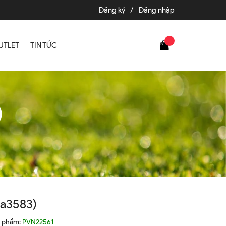
Đăng ký
/
Đăng nhập
UTLET
TIN TỨC
)
(a3583)
n phẩm:
PVN22561