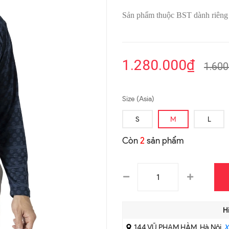
Sản phẩm thuộc BST dành riêng 
1.280.000₫
1.600
Size (Asia)
S
M
L
Còn
2
sản phẩm
H
144 VŨ PHẠM HÀM, Hà Nội
X