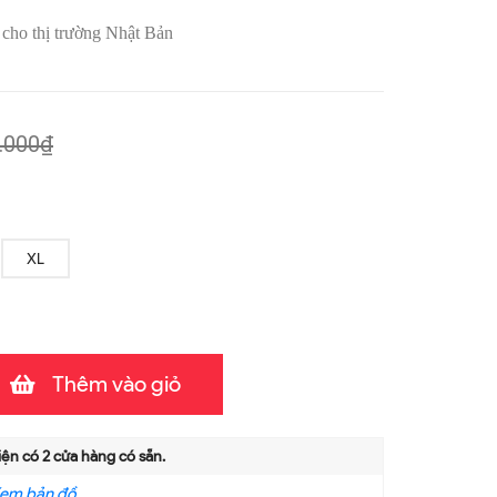
cho thị trường Nhật Bản
.000₫
XL
Thêm vào giỏ
iện có
2
cửa hàng có sẵn.
em bản đồ