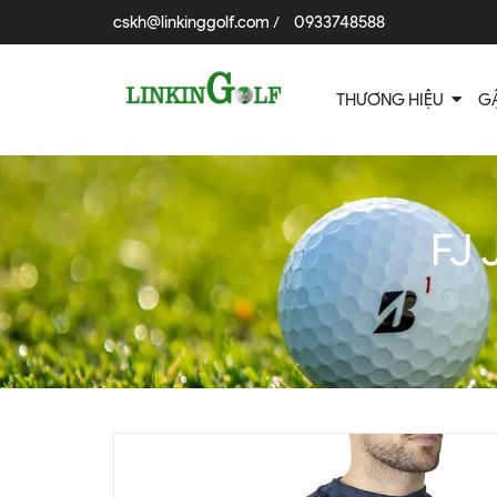
cskh@linkinggolf.com
0933748588
/
THƯƠNG HIỆU
G
FJ 