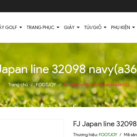
ẬY GOLF
TRANG PHỤC
GIÀY
TÚI/GIỎ
PHỤ KIỆN
Japan line 32098 navy(a3
Trang chủ
FOOTJOY
FJ Japan line 32098 navy(a3605)
/
/
FJ Japan line 3209
Thương hiệu:
FOOTJOY
/
Mã sả