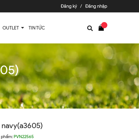
Đăng ký
/
Đăng nhập
OUTLET
TIN TỨC
605)
8 navy(a3605)
n phẩm:
PVN22565