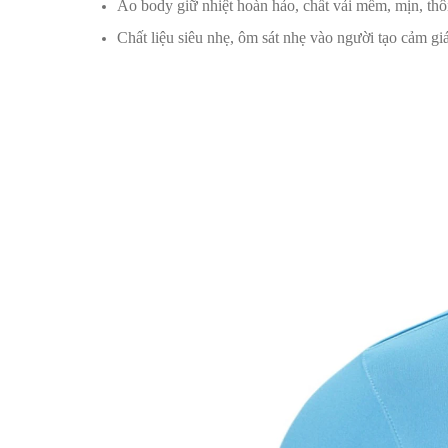
Áo body giữ nhiệt hoàn hảo, chất vải mềm, mịn, thô
Chất liệu siêu nhẹ, ôm sát nhẹ vào người tạo cảm 