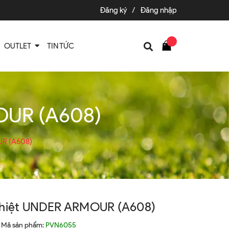
Đăng ký
/
Đăng nhập
OUTLET
TIN TỨC
OUR (A608)
UR (A608)
Nhiệt UNDER ARMOUR (A608)
Mã sản phẩm:
PVN6055