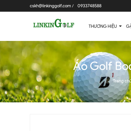
cskh@linkinggolf.com
0933748588
/
THƯƠNG HIỆU
G
Áo Golf B
Trang ch