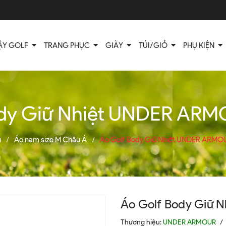
ẬY GOLF
TRANG PHỤC
GIÀY
TÚI/GIỎ
PHỤ KIỆN
ody Giữ Nhiệt UNDER ARM
ủ
Áo nam size M Châu Á
Áo Golf Body Giữ Nhiệt UNDER ARMO
/
/
Áo Golf Body Giữ 
Thương hiệu:
UNDER ARMOUR
/