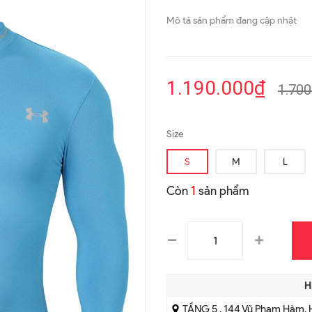
Mô tả sản phẩm đang cập nhật
1.190.000₫
1.700
Size
S
M
L
Còn
1
sản phẩm
H
TẦNG 5 , 144 Vũ Phạm Hàm, 